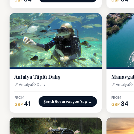
GBP
GBP
Antalya Tüplü Dalış
Manavgat
📍 Antalya
⏱ Daily
📍 Antalya
⏱ 
FROM
FROM
Şimdi Rezervasyon Yap →
41
34
GBP
GBP