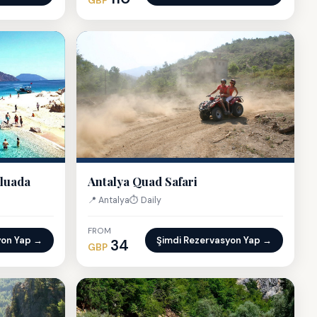
GBP
uluada
Antalya Quad Safari
📍 Antalya
⏱ Daily
FROM
yon Yap →
Şimdi Rezervasyon Yap →
34
GBP