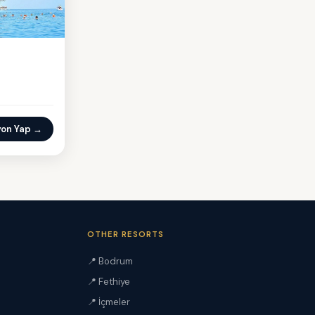
yon Yap →
OTHER RESORTS
📍 Bodrum
📍 Fethiye
📍 İçmeler