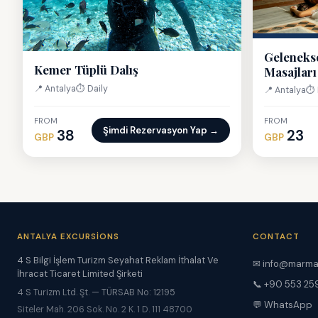
Geleneks
Kemer Tüplü Dalış
Masajları
📍 Antalya
⏱ Daily
📍 Antalya
⏱ 
FROM
FROM
Şimdi Rezervasyon Yap →
38
23
GBP
GBP
ANTALYA EXCURSIONS
CONTACT
4 S Bilgi İşlem Turizm Seyahat Reklam İthalat Ve
✉
info@marma
İhracat Ticaret Limited Şirketi
📞 +90 553 25
4 S Turizm Ltd. Şt. — TÜRSAB No: 12195
💬 WhatsApp
Siteler Mah. 206 Sok. No. 2 K. 1 D. 111 48700