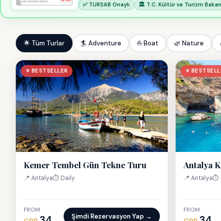
✅ TURSAB Onaylı
🏛 T.C. Kültür ve Turizm Bakanl
🌟 Tüm Turlar
🏄 Adventure
⛵ Boat
🌿 Nature
⭐ BESTSELLER
⭐ BESTSELL
Kemer Tembel Gün Tekne Turu
Antalya 
📍 Antalya
⏱ Daily
📍 Antalya
⏱ 
FROM
FROM
Şimdi Rezervasyon Yap →
34
34