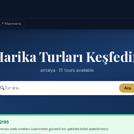
📍 Marmaris
arika Turları Keşfed
antalya · 15 tours available
🔍
Ara
2195
zın web siteleri üzerinden güvenli bir şekilde bilet alabilirsiniz.