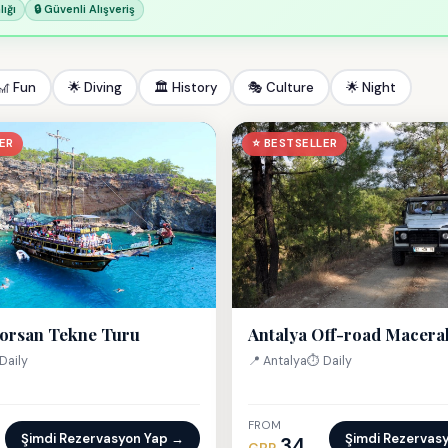
ığı
🔒 Güvenli Alışveriş
🎢 Fun
🌟 Diving
🏛 History
🎭 Culture
🌟 Night
ER
⭐ BESTSELLER
Korsan Tekne Turu
Antalya Off-road Maceral
Daily
📍 Antalya
⏱ Daily
FROM
Şimdi Rezervasyon Yap →
Şimdi Rezervas
34