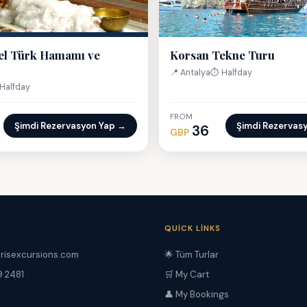
el Türk Hamamı ve
Korsan Tekne Turu
📍 Antalya
⏱ Halfday
Halfday
FROM
Şimdi Rezervasyon Yap →
Şimdi Rezervas
36
GBP
QUICK LINKS
risexcursions.com
🌟 Tüm Turlar
9 2481
🛒 My Cart
👤 My Bookings