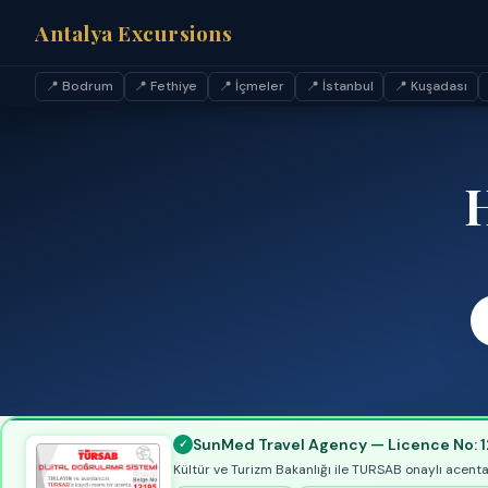
Antalya Excursions
📍 Bodrum
📍 Fethiye
📍 İçmeler
📍 İstanbul
📍 Kuşadası
H
SunMed Travel Agency — Licence No: 1
Kültür ve Turizm Bakanlığı ile TURSAB onaylı acentamı