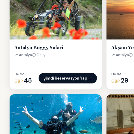
Antalya Buggy Safari
Akşam Ye
📍 Antalya
⏱ Daily
📍 Antalya
⏱ 
FROM
FROM
Şimdi Rezervasyon Yap →
45
29
GBP
GBP