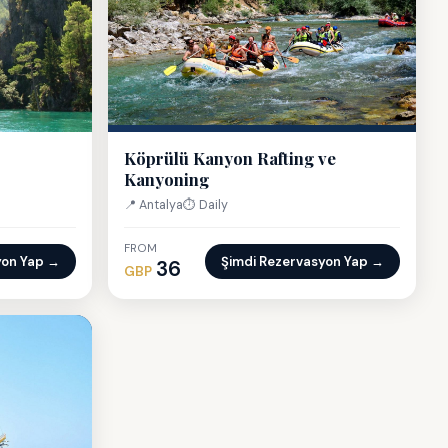
Köprülü Kanyon Rafting ve
Kanyoning
📍 Antalya
⏱ Daily
FROM
yon Yap →
Şimdi Rezervasyon Yap →
36
GBP