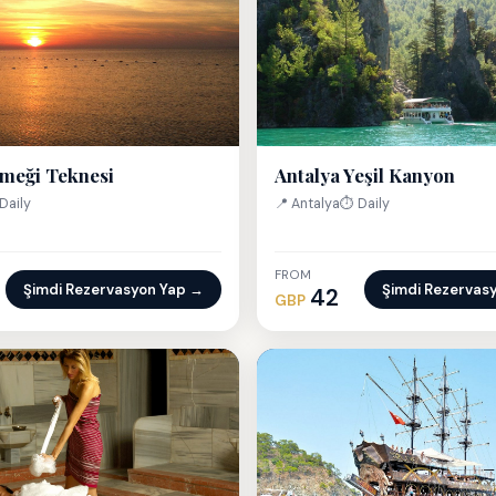
Antalya Yeşil Kanyon
meği Teknesi
📍 Antalya
⏱ Daily
Daily
FROM
Şimdi Rezervasyon Yap →
Şimdi Rezervas
42
GBP