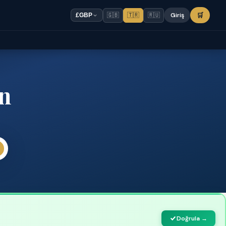
🇬🇧
🇹🇷
🇷🇺
Giriş
🛒
£
GBP
in
Doğrula →