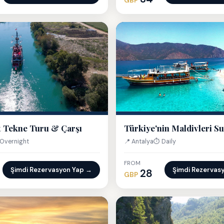
GBP
 Tekne Turu & Çarşı
Türkiye'nin Maldivleri S
Overnight
📍 Antalya
⏱ Daily
FROM
Şimdi Rezervasyon Yap →
Şimdi Rezervas
28
GBP